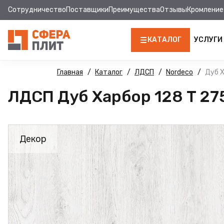
Сотрудничество
Поставщики
Преимущества
Отзывы
Кромление
КАТАЛОГ
УСЛУГИ
ЛДСП
Главная
Каталог
ЛДСП
Nordeco
Дуб Х
ЛДСП Дуб Харбор 128 Т 27
КРОМКА
МДФ
Декор
МДФ ПАНЕЛИ
СТОЛЕШНИЦЫ
ХДФ
ДВПО