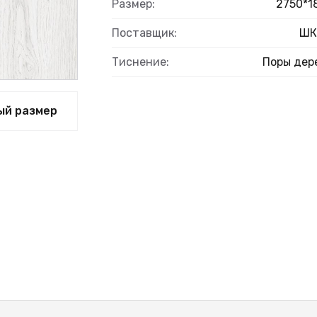
Размер:
2750*1
Поставщик:
ШК
Тиснение:
Поры дер
ЫЙ
ый размер