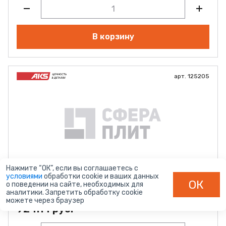
В корзину
арт. 125205
Нажмите “ОК”, если вы соглашаетесь с
Блок питания LED 220 V, 24 V, 100W, IP20, винтовой
условиями
обработки cookie и ваших данных
клеммник, алюм. серый, без шнура, Pro AKS
ОК
о поведении на сайте, необходимых для
аналитики. Запретить обработку cookie
Наличие:
В наличии
можете через браузер
924.14 руб.