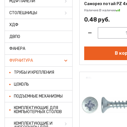
МДФ ПАНЕЛИ
ФАНЕРА
Саморез потай PZ 4х
Наличие:
В наличии
СТОЛЕШНИЦЫ
ФУРНИТУРА
0.48 руб.
ХДФ
ПРОФИЛЬ АЛЮМИНИЕВЫЙ
ДВПО
КЛЕЙ
ФАНЕРА
РАСПРОДАЖА
В ко
ФУРНИТУРА
НОВИНКИ
ТРУБЫ И КРЕПЛЕНИЯ
ЦОКОЛЬ
ПОДЪЕМНЫЕ МЕХАНИЗМЫ
КОМПЛЕКТУЮЩИЕ ДЛЯ
КОМПЬЮТЕРНЫХ СТОЛОВ
КОМПЛЕКТУЮЩИЕ И