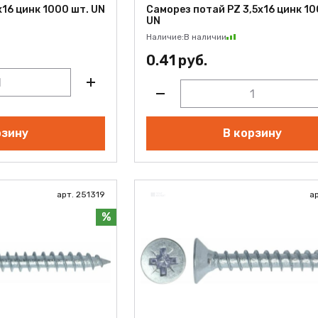
16 цинк 1000 шт. UN
Саморез потай PZ 3,5х16 цинк 10
UN
Наличие:
В наличии
0.41 руб.
рзину
В корзину
арт. 251319
а
%