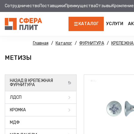
Сотрудничество
Поставщики
Преимущества
Отзывы
Кромление
КАТАЛОГ
УСЛУГИ
АК
ЛДСП
Главная
Каталог
ФУРНИТУРА
КРЕПЕЖНА
КРОМКА
МЕТИЗЫ
МДФ
НАЗАД В КРЕПЕЖНАЯ
МДФ ПАНЕЛИ
ФУРНИТУРА
СТОЛЕШНИЦЫ
ЛДСП
ХДФ
КРОМКА
ДВПО
МДФ