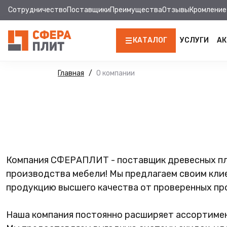
Сотрудничество
Поставщики
Преимущества
Отзывы
Кромление
КАТАЛОГ
УСЛУГИ
АК
ЛДСП
Главная
О компании
КРОМКА
МДФ
МДФ ПАНЕЛИ
Компания СФЕРАПЛИТ - поставщик древесных пл
СТОЛЕШНИЦЫ
производства мебели! Мы предлагаем своим кли
ХДФ
продукцию высшего качества от проверенных пр
ДВПО
Наша компания постоянно расширяет ассортимен