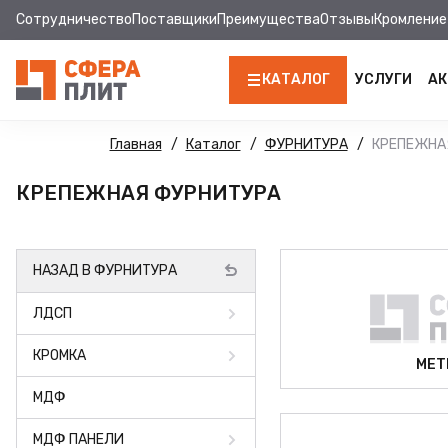
Сотрудничество
Поставщики
Преимущества
Отзывы
Кромление
КАТАЛОГ
УСЛУГИ
АК
ЛДСП
Главная
Каталог
ФУРНИТУРА
КРЕПЕЖНА
КРОМКА
КРЕПЕЖНАЯ ФУРНИТУРА
МДФ
НАЗАД В ФУРНИТУРА
МДФ ПАНЕЛИ
ЛДСП
СТОЛЕШНИЦЫ
КРОМКА
ХДФ
МЕТ
МДФ
ДВПО
МДФ ПАНЕЛИ