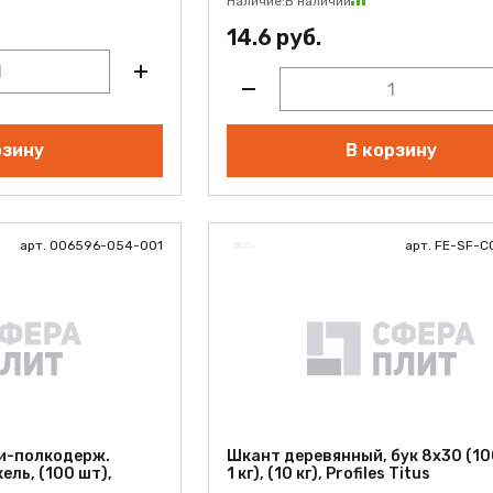
Наличие:
В наличии
14.6 руб.
рзину
В корзину
арт. 006596-054-001
арт. FE-SF-
и-полкодерж.
Шкант деревянный, бук 8х30 (10
ель, (100 шт),
1 кг), (10 кг), Profiles Titus