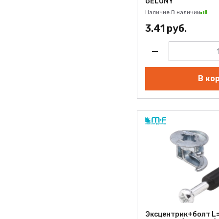
GELONY
Наличие:
В наличии
3.41 руб.
В ко
Эксцентрик+болт L=