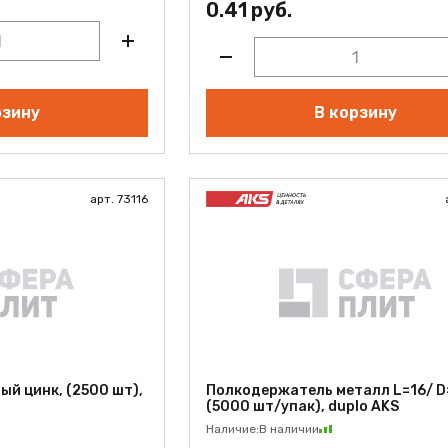
0.41 руб.
рзину
В корзину
арт. 73116
й цинк, (2500 шт),
Полкодержатель металл L=16/ D
(5000 шт/упак), duplo AKS
Наличие:
В наличии