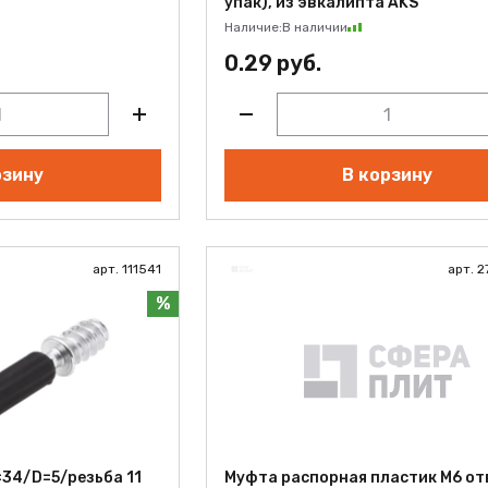
упак), из эвкалипта AKS
Наличие:
В наличии
0.29 руб.
рзину
В корзину
арт. 111541
арт. 2
%
34/D=5/резьба 11
Муфта распорная пластик М6 отв