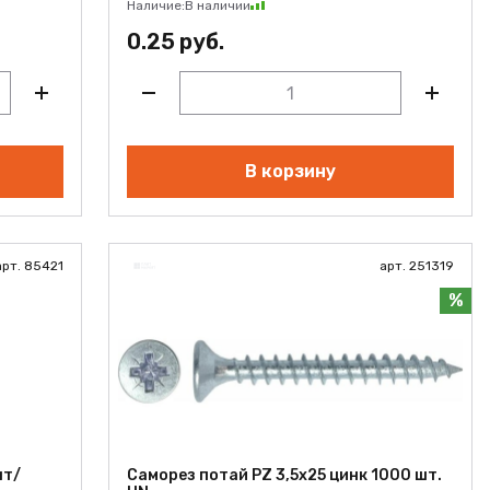
Наличие:
В наличии
0.25 руб.
В корзину
арт. 85421
арт. 251319
%
шт/
Саморез потай PZ 3,5х25 цинк 1000 шт.