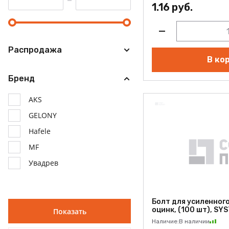
1.16 руб.
Распродажа
В ко
Бренд
AKS
GELONY
Hafele
MF
Увадрев
Болт для усиленного
оцинк, (100 шт), SYS
Наличие:
В наличии