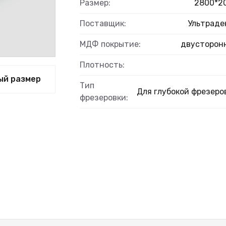
Размер:
2800*2
Поставщик:
Ультраде
МДФ покрытие:
двусторон
ВЫЙ
Плотность:
ый размер
Тип
Для глубокой фрезеро
фрезеровки: