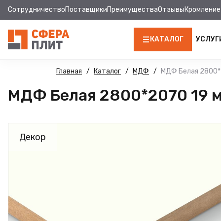
Сотрудничество
Поставщики
Преимущества
Отзывы
Кромление
КАТАЛОГ
УСЛУГ
ЛДСП
Главная
Каталог
МДФ
МДФ Белая 2800*
МДФ Белая 2800*2070 19 м
КРОМКА
МДФ
Декор
МДФ ПАНЕЛИ
СТОЛЕШНИЦЫ
ХДФ
ДВПО