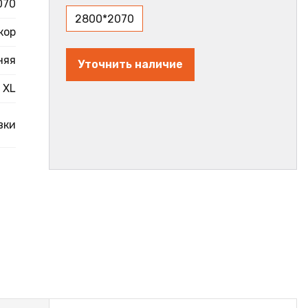
070
2800*2070
кор
няя
Уточнить наличие
XL
вки