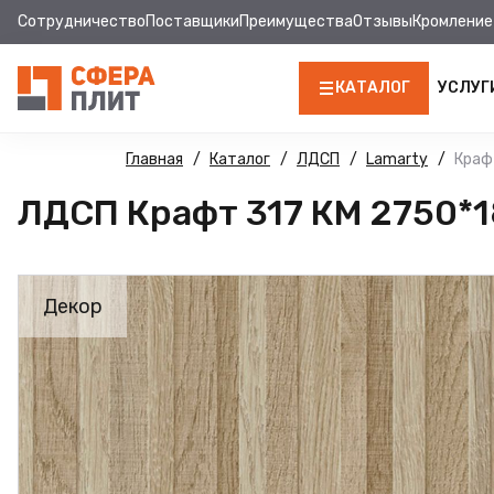
Сотрудничество
Поставщики
Преимущества
Отзывы
Кромление
КАТАЛОГ
УСЛУГ
ЛДСП
Главная
Каталог
ЛДСП
Lamarty
Краф
ЛДСП Крафт 317 КМ 2750*1
КРОМКА
МДФ
Декор
МДФ ПАНЕЛИ
СТОЛЕШНИЦЫ
ХДФ
ДВПО