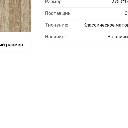
Размер:
2750*1
Поставщик:
С
Тиснение:
Классическое мато
ВЫЙ
Наличие:
В налич
ый размер