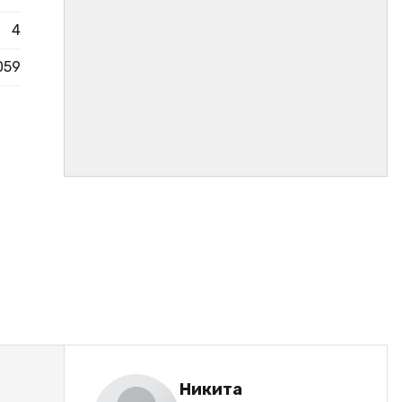
4
059
Никита