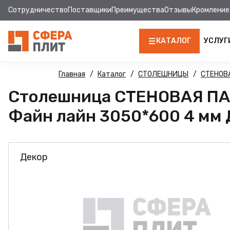
Сотрудничество
Поставщики
Преимущества
Отзывы
Кромление
КАТАЛОГ
УСЛУГ
ЛДСП
Главная
Каталог
СТОЛЕШНИЦЫ
СТЕНОВ
Столешница СТЕНОВАЯ ПА
КРОМКА
Файн лайн 3050*600 4 мм 
МДФ
МДФ ПАНЕЛИ
Декор
СТОЛЕШНИЦЫ
ХДФ
ДВПО