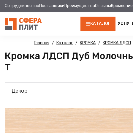
Сотрудничество
Поставщики
Преимущества
Отзывы
Кромление
КАТАЛОГ
УСЛУГ
ЛДСП
Главная
Каталог
КРОМКА
КРОМКА ЛДСП
Кромка ЛДСП Дуб Молочный
КРОМКА
Т
МДФ
МДФ ПАНЕЛИ
Декор
СТОЛЕШНИЦЫ
ХДФ
ДВПО