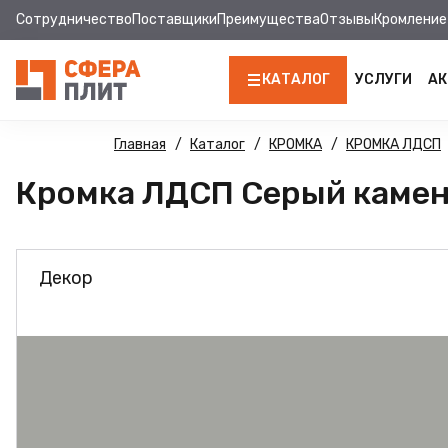
Сотрудничество
Поставщики
Преимущества
Отзывы
Кромление
КАТАЛОГ
УСЛУГИ
АК
ЛДСП
Главная
Каталог
КРОМКА
КРОМКА ЛДСП
Кромка ЛДСП Серый камень
КРОМКА
МДФ
Декор
МДФ ПАНЕЛИ
СТОЛЕШНИЦЫ
ХДФ
ДВПО