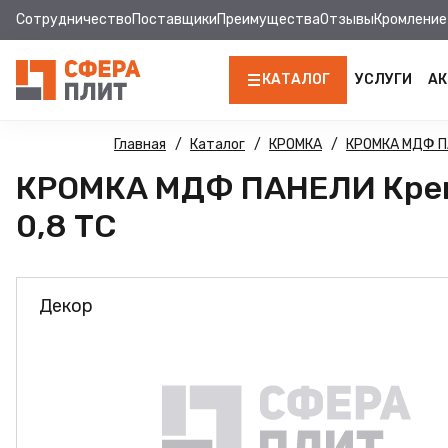
Сотрудничество
Поставщики
Преимущества
Отзывы
Кромление
КАТАЛОГ
УСЛУГИ
АК
ЛДСП
Главная
Каталог
КРОМКА
КРОМКА МДФ 
КРОМКА МДФ ПАНЕЛИ Крем 
КРОМКА
0,8 ТС
МДФ
МДФ ПАНЕЛИ
Декор
СТОЛЕШНИЦЫ
ХДФ
ДВПО