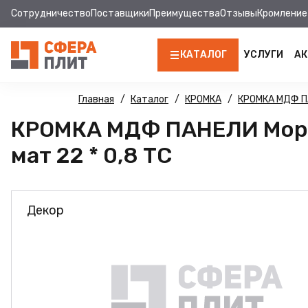
Сотрудничество
Поставщики
Преимущества
Отзывы
Кромление
КАТАЛОГ
УСЛУГИ
АК
ЛДСП
Главная
Каталог
КРОМКА
КРОМКА МДФ 
КРОМКА МДФ ПАНЕЛИ Морс
КРОМКА
мат 22 * 0,8 ТС
МДФ
МДФ ПАНЕЛИ
Декор
СТОЛЕШНИЦЫ
ХДФ
ДВПО