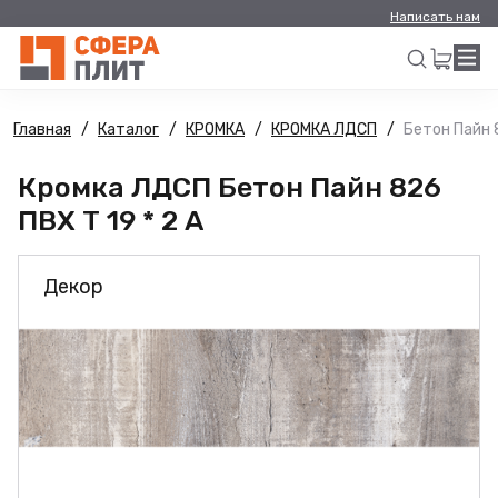
Написать нам
Главная
Каталог
КРОМКА
КРОМКА ЛДСП
Бетон Пайн 8
Искать
Кромка ЛДСП Бетон Пайн 826
ПВХ Т 19 * 2 А
Декор