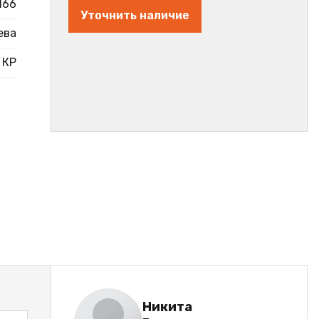
166
Уточнить наличие
ева
КР
Никита