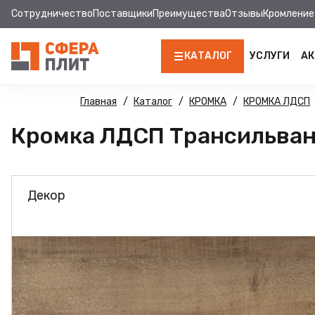
Сотрудничество
Поставщики
Преимущества
Отзывы
Кромление
КАТАЛОГ
УСЛУГИ
АК
ЛДСП
Главная
Каталог
КРОМКА
КРОМКА ЛДСП
Кромка ЛДСП Трансильвания
КРОМКА
МДФ
Декор
МДФ ПАНЕЛИ
СТОЛЕШНИЦЫ
ХДФ
ДВПО