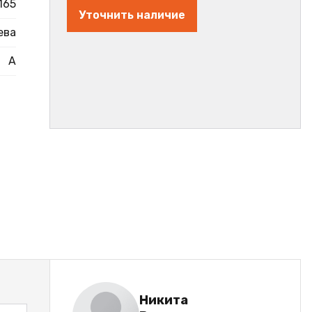
165
Уточнить наличие
ева
А
Никита