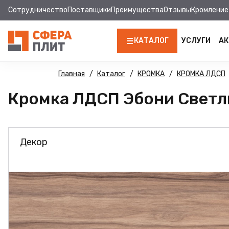
Сотрудничество
Поставщики
Преимущества
Отзывы
Кромление
КАТАЛОГ
УСЛУГИ
АК
ЛДСП
Главная
Каталог
КРОМКА
КРОМКА ЛДСП
Кромка ЛДСП Эбони Светлый
КРОМКА
МДФ
Декор
МДФ ПАНЕЛИ
СТОЛЕШНИЦЫ
ХДФ
ДВПО