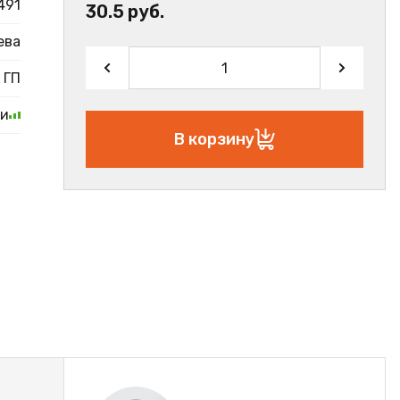
491
30.5 руб.
ева
ГП
ии
В корзину