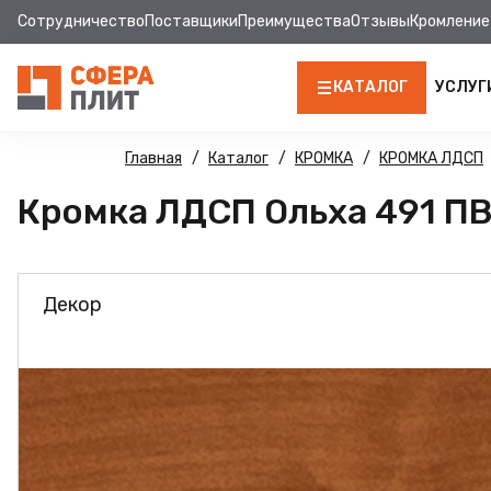
Сотрудничество
Поставщики
Преимущества
Отзывы
Кромление
КАТАЛОГ
УСЛУГ
ЛДСП
Главная
Каталог
КРОМКА
КРОМКА ЛДСП
Кромка ЛДСП Ольха 491 ПВХ
КРОМКА
МДФ
Декор
МДФ ПАНЕЛИ
СТОЛЕШНИЦЫ
ХДФ
ДВПО