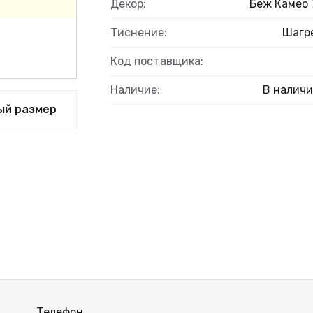
Декор:
Беж Камео 
Тиснение:
Шагр
Код поставщика:
Наличие:
В налич
ый размер
Телефон