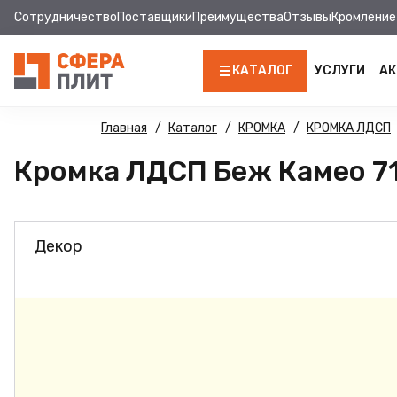
Сотрудничество
Поставщики
Преимущества
Отзывы
Кромление
КАТАЛОГ
УСЛУГИ
АК
ЛДСП
Главная
Каталог
КРОМКА
КРОМКА ЛДСП
Кромка ЛДСП Беж Камео 712
КРОМКА
МДФ
Декор
МДФ ПАНЕЛИ
СТОЛЕШНИЦЫ
ХДФ
ДВПО