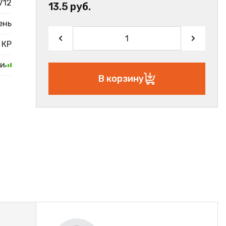
712
13.5 руб.
ень
КР
ии
В корзину