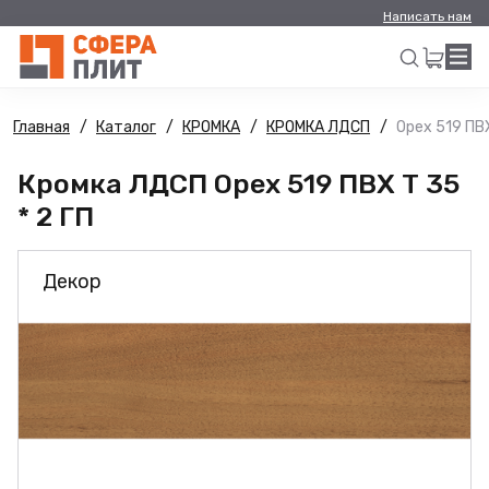
Написать нам
Главная
Каталог
КРОМКА
КРОМКА ЛДСП
Орех 519 ПВХ
Искать
Кромка ЛДСП Орех 519 ПВХ Т 35
* 2 ГП
Декор