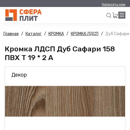
Написать нам
Главная
Каталог
КРОМКА
КРОМКА ЛДСП
Дуб Сафари 1
Искать
Кромка ЛДСП Дуб Сафари 158
ПВХ Т 19 * 2 А
Декор