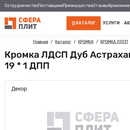
Сотрудничество
Поставщики
Преимущества
Отзывы
Кромление
КАТАЛОГ
УСЛУГИ
АК
ЛДСП
Главная
Каталог
КРОМКА
КРОМКА ЛДСП
Кромка ЛДСП Дуб Астраха
КРОМКА
19 * 1 ДПП
МДФ
МДФ ПАНЕЛИ
Декор
СТОЛЕШНИЦЫ
ХДФ
ДВПО