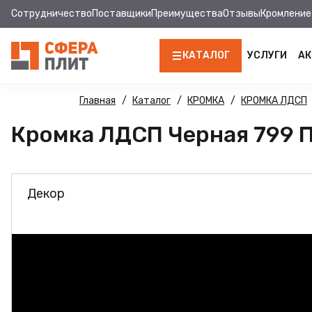
Сотрудничество
Поставщики
Преимущества
Отзывы
Кромление
КАТАЛОГ
УСЛУГИ
АК
ЛДСП
Главная
Каталог
КРОМКА
КРОМКА ЛДСП
Кромка ЛДСП Черная 799 ПВ
КРОМКА
МДФ
Декор
МДФ ПАНЕЛИ
СТОЛЕШНИЦЫ
ХДФ
ДВПО