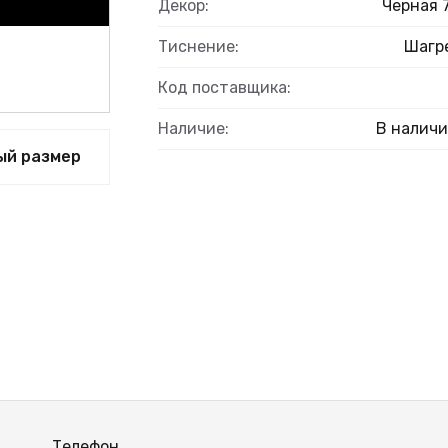
Декор:
Черная 
Тиснение:
Шагр
Код поставщика:
Наличие:
В налич
ый размер
Телефон