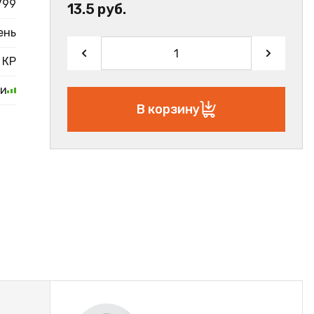
799
13.5 руб.
ень
КР
ии
В корзину