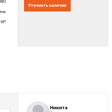
880
Уточнить наличие
ень
КР
Никита