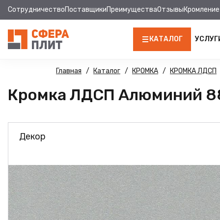
Сотрудничество
Поставщики
Преимущества
Отзывы
Кромление
КАТАЛОГ
УСЛУГ
ЛДСП
Главная
Каталог
КРОМКА
КРОМКА ЛДСП
Кромка ЛДСП Алюминий 88
КРОМКА
МДФ
Декор
МДФ ПАНЕЛИ
СТОЛЕШНИЦЫ
ХДФ
ДВПО