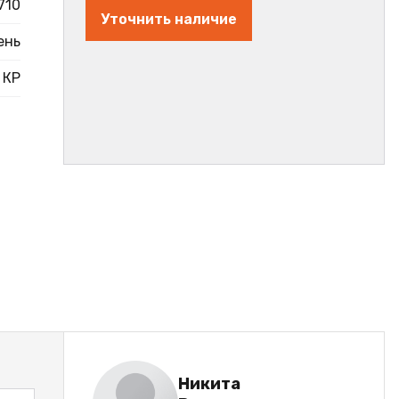
710
Уточнить наличие
ень
КР
Никита