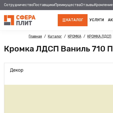
Сотрудничество
Поставщики
Преимущества
Отзывы
Кромление
КАТАЛОГ
УСЛУГИ
АК
ЛДСП
Главная
Каталог
КРОМКА
КРОМКА ЛДСП
Кромка ЛДСП Ваниль 710 ПВ
КРОМКА
МДФ
Декор
МДФ ПАНЕЛИ
СТОЛЕШНИЦЫ
ХДФ
ДВПО