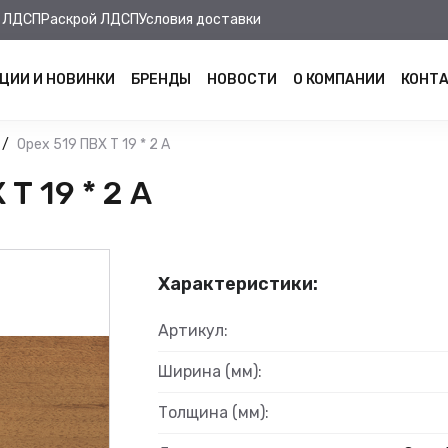
 ЛДСП
Раскрой ЛДСП
Условия доставки
ЦИИ И НОВИНКИ
БРЕНДЫ
НОВОСТИ
О КОМПАНИИ
КОНТ
Орех 519 ПВХ Т 19 * 2 А
Т 19 * 2 А
Характеристики:
Артикул:
Ширина (мм):
Толщина (мм):