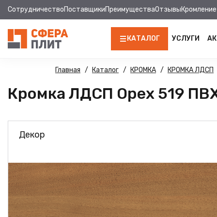
Сотрудничество
Поставщики
Преимущества
Отзывы
Кромление
КАТАЛОГ
УСЛУГИ
АК
ЛДСП
Главная
Каталог
КРОМКА
КРОМКА ЛДСП
Кромка ЛДСП Орех 519 ПВХ 
КРОМКА
МДФ
Декор
МДФ ПАНЕЛИ
СТОЛЕШНИЦЫ
ХДФ
ДВПО