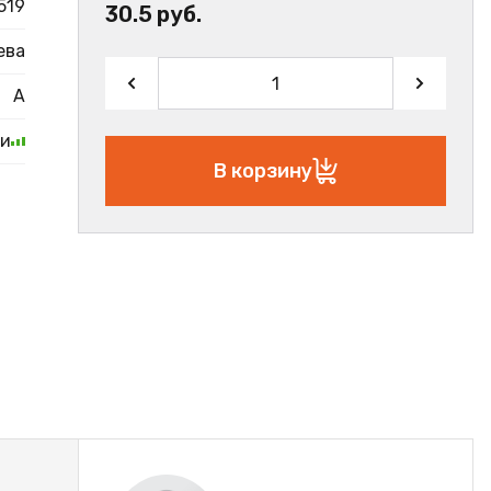
519
30.5 руб.
ева
А
ии
В корзину