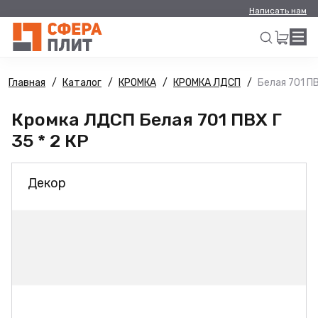
Написать нам
Главная
Каталог
КРОМКА
КРОМКА ЛДСП
Белая 701 ПВ
Искать
Кромка ЛДСП Белая 701 ПВХ Г
35 * 2 КР
Декор