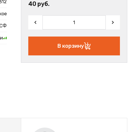
312
40 руб.
кое
СФ
ии
В корзину