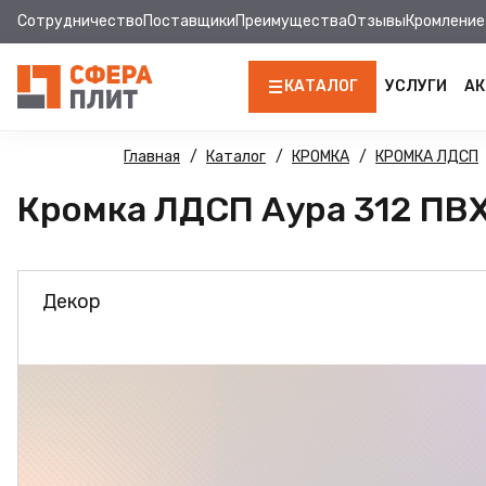
Сотрудничество
Поставщики
Преимущества
Отзывы
Кромление
КАТАЛОГ
УСЛУГИ
АК
ЛДСП
Главная
Каталог
КРОМКА
КРОМКА ЛДСП
Кромка ЛДСП Аура 312 ПВХ 
КРОМКА
МДФ
Декор
МДФ ПАНЕЛИ
СТОЛЕШНИЦЫ
ХДФ
ДВПО