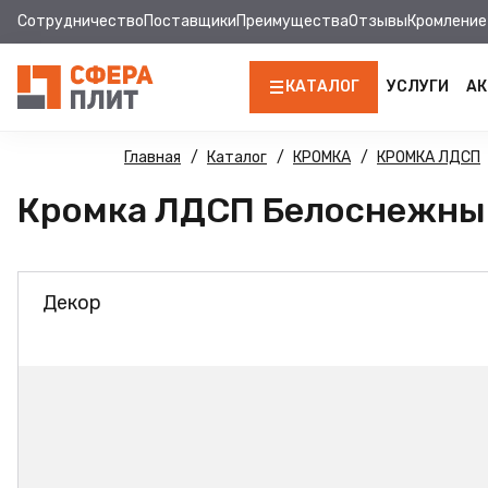
Сотрудничество
Поставщики
Преимущества
Отзывы
Кромление
КАТАЛОГ
УСЛУГИ
АК
ЛДСП
Главная
Каталог
КРОМКА
КРОМКА ЛДСП
Кромка ЛДСП Белоснежный 
КРОМКА
МДФ
Декор
МДФ ПАНЕЛИ
СТОЛЕШНИЦЫ
ХДФ
ДВПО