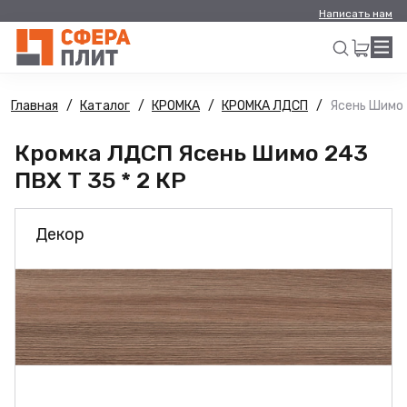
Написать нам
Главная
Каталог
КРОМКА
КРОМКА ЛДСП
Ясень Шимо 
Искать
Кромка ЛДСП Ясень Шимо 243
ПВХ Т 35 * 2 КР
Декор