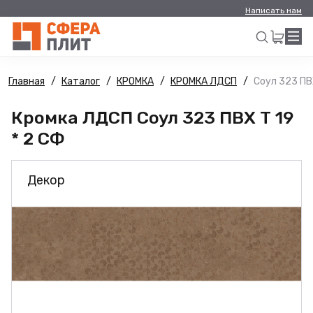
Написать нам
Главная
Каталог
КРОМКА
КРОМКА ЛДСП
Соул 323 ПВХ
Искать
Кромка ЛДСП Соул 323 ПВХ Т 19
* 2 СФ
Декор