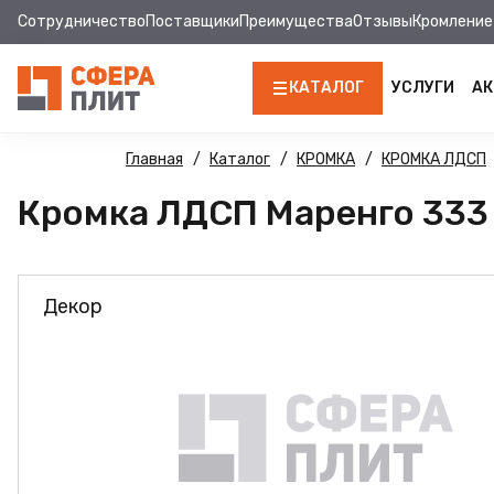
Сотрудничество
Поставщики
Преимущества
Отзывы
Кромление
КАТАЛОГ
УСЛУГИ
АК
ЛДСП
Главная
Каталог
КРОМКА
КРОМКА ЛДСП
Кромка ЛДСП Маренго 333 П
КРОМКА
МДФ
Декор
МДФ ПАНЕЛИ
СТОЛЕШНИЦЫ
ХДФ
ДВПО