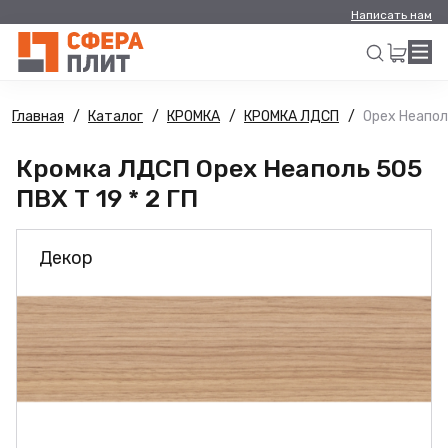
Написать нам
Главная
Каталог
КРОМКА
КРОМКА ЛДСП
Орех Неаполь
Искать
Кромка ЛДСП Орех Неаполь 505
ПВХ Т 19 * 2 ГП
Декор