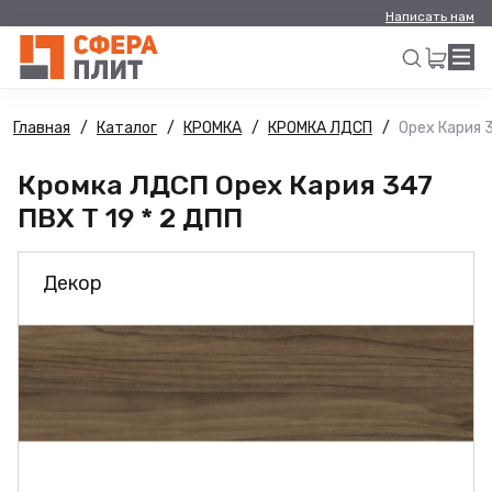
Написать нам
Главная
Каталог
КРОМКА
КРОМКА ЛДСП
Орех Кария 3
Искать
Кромка ЛДСП Орех Кария 347
ПВХ Т 19 * 2 ДПП
Декор