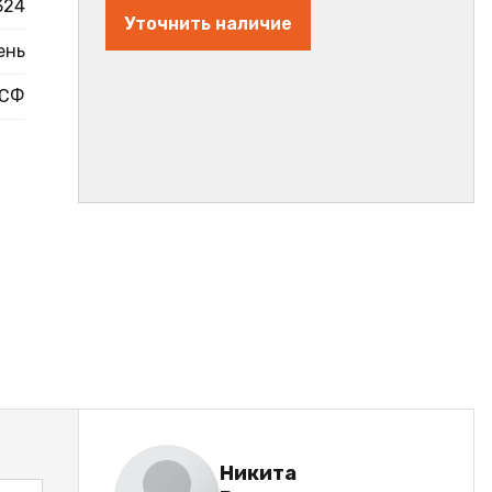
324
Уточнить наличие
ень
СФ
Никита