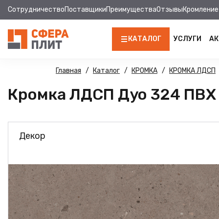
Сотрудничество
Поставщики
Преимущества
Отзывы
Кромление
КАТАЛОГ
УСЛУГИ
АК
ЛДСП
Главная
Каталог
КРОМКА
КРОМКА ЛДСП
Кромка ЛДСП Дуо 324 ПВХ 
КРОМКА
МДФ
Декор
МДФ ПАНЕЛИ
СТОЛЕШНИЦЫ
ХДФ
ДВПО