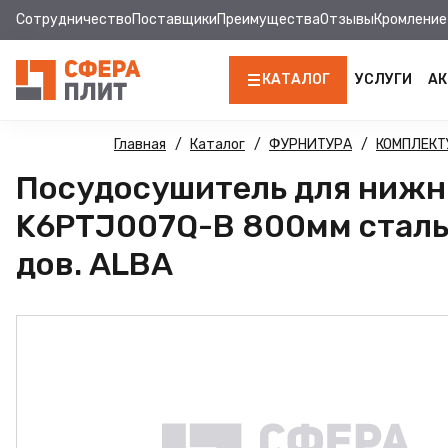
Сотрудничество
Поставщики
Преимущества
Отзывы
Кромление
КАТАЛОГ
УСЛУГИ
АК
ЛДСП
Главная
Каталог
ФУРНИТУРА
КОМПЛЕКТ
Посудосушитель для нижн
КРОМКА
K6PTJ007Q-B 800мм сталь,
МДФ
дов. ALBA
МДФ ПАНЕЛИ
СТОЛЕШНИЦЫ
ХДФ
ДВПО