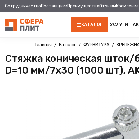
Сотрудничество
Поставщики
Преимущества
Отзывы
Кромление
КАТАЛОГ
УСЛУГИ
АК
ЛДСП
Главная
Каталог
ФУРНИТУРА
КРЕПЕЖНА
Стяжка коническая шток/
КРОМКА
D=10 мм/7х30 (1000 шт), A
МДФ
МДФ ПАНЕЛИ
СТОЛЕШНИЦЫ
ХДФ
ДВПО