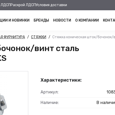
 ЛДСП
Раскрой ЛДСП
Условия доставки
ЦИИ И НОВИНКИ
БРЕНДЫ
НОВОСТИ
О КОМПАНИИ
КОНТ
Я ФУРНИТУРА
СТЯЖКИ
Стяжка коническая шток/бочонок/в
бочонок/винт сталь
KS
Характеристики:
Артикул:
108
Наличие:
В налич