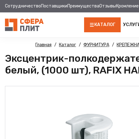
Сотрудничество
Поставщики
Преимущества
Отзывы
Кромление
КАТАЛОГ
УСЛУГ
ЛДСП
Главная
Каталог
ФУРНИТУРА
КРЕПЕЖНА
Эксцентрик-полкодержате
КРОМКА
белый, (1000 шт), RAFIX H
МДФ
МДФ ПАНЕЛИ
СТОЛЕШНИЦЫ
ХДФ
ДВПО