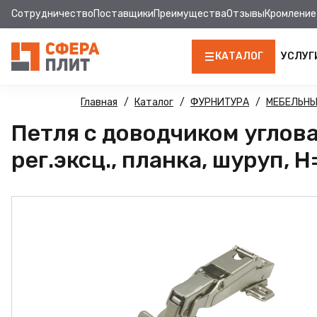
Сотрудничество
Поставщики
Преимущества
Отзывы
Кромление
КАТАЛОГ
УСЛУГ
ЛДСП
Главная
Каталог
ФУРНИТУРА
МЕБЕЛЬНЫ
Петля с доводчиком угловая
КРОМКА
рег.эксц., планка, шуруп, H=
МДФ
МДФ ПАНЕЛИ
СТОЛЕШНИЦЫ
ХДФ
ДВПО