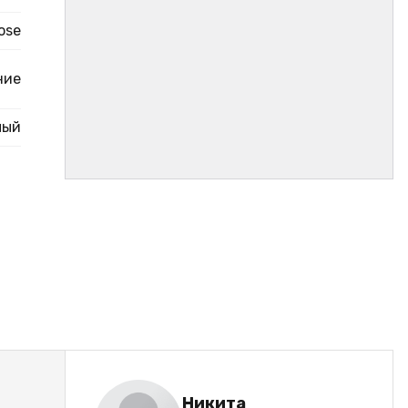
ose
ние
лый
Никита