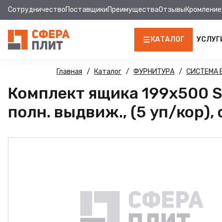
Сотрудничество
Поставщики
Преимущества
Отзывы
Кромление
КАТАЛОГ
УСЛУГ
ЛДСП
Главная
Каталог
ФУРНИТУРА
СИСТЕМА
Комплект ящика 199х500 So
КРОМКА
полн. выдвиж., (5 уп/кор),
МДФ
МДФ ПАНЕЛИ
СТОЛЕШНИЦЫ
ХДФ
ДВПО