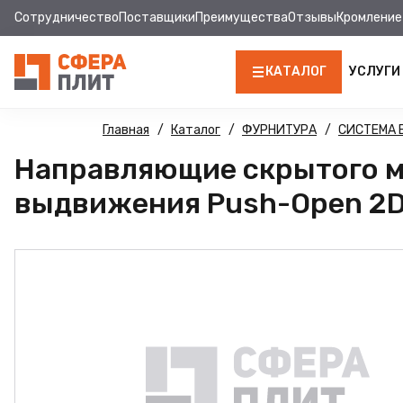
Сотрудничество
Поставщики
Преимущества
Отзывы
Кромление
КАТАЛОГ
УСЛУГИ
ЛДСП
Главная
Каталог
ФУРНИТУРА
СИСТЕМА
Направляющие скрытого м
КРОМКА
выдвижения Push-Open 2D
МДФ
МДФ ПАНЕЛИ
СТОЛЕШНИЦЫ
ХДФ
ДВПО