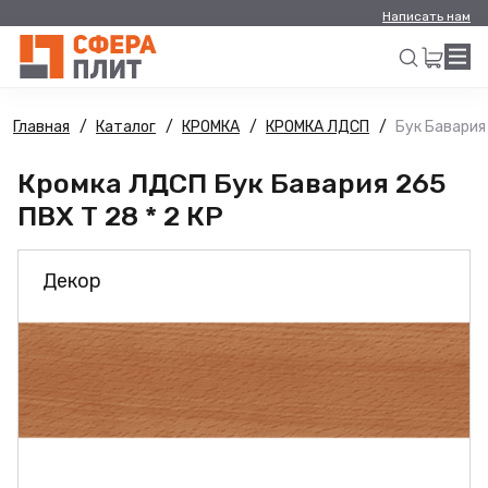
Написать нам
Главная
Каталог
КРОМКА
КРОМКА ЛДСП
Бук Бавария 
Искать
Кромка ЛДСП Бук Бавария 265
ПВХ Т 28 * 2 КР
Декор