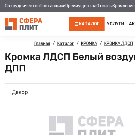
Сотрудничество
Поставщики
Преимущества
Отзывы
Кромление
КАТАЛОГ
УСЛУГИ
АК
ЛДСП
Главная
Каталог
КРОМКА
КРОМКА ЛДСП
Кромка ЛДСП Белый воздуш
КРОМКА
ДПП
МДФ
МДФ ПАНЕЛИ
Декор
СТОЛЕШНИЦЫ
ХДФ
ДВПО