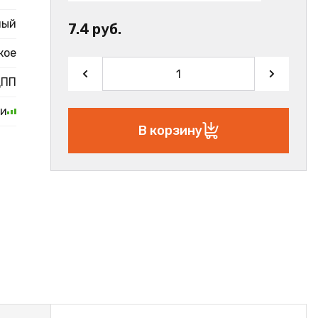
ный
7.4 руб.
кое
ДПП
ии
В корзину