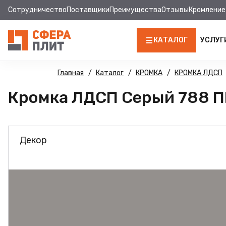
Сотрудничество
Поставщики
Преимущества
Отзывы
Кромление
КАТАЛОГ
УСЛУГ
ЛДСП
Главная
Каталог
КРОМКА
КРОМКА ЛДСП
Кромка ЛДСП Серый 788 ПВ
КРОМКА
МДФ
Декор
МДФ ПАНЕЛИ
СТОЛЕШНИЦЫ
ХДФ
ДВПО