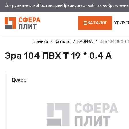
Сотрудничество
Поставщики
Преимущества
Отзывы
Кромление
КАТАЛОГ
УСЛУГ
ЛДСП
Главная
Каталог
КРОМКА
Эра 104 ПВХ Т 1
Эра 104 ПВХ Т 19 * 0,4 А
КРОМКА
МДФ
Декор
МДФ ПАНЕЛИ
СТОЛЕШНИЦЫ
ХДФ
ДВПО