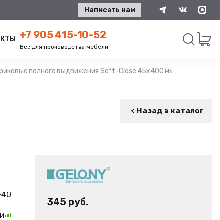
Написать нам
+7 905 415-10-52
АКТЫ
Все для производства мебели
иковые полного выдвижения Soft-Close 45х400 мм цинк GELONY
Искать
Назад в каталог
-40
345 руб.
ии