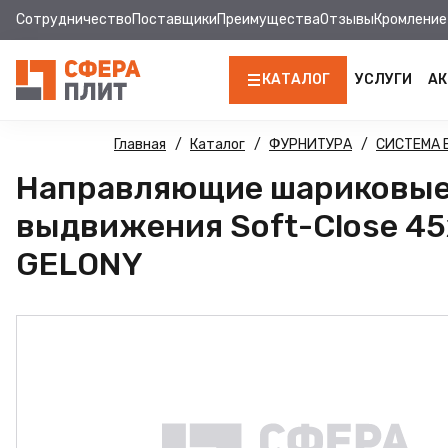
Сотрудничество
Поставщики
Преимущества
Отзывы
Кромление
КАТАЛОГ
УСЛУГИ
АК
ЛДСП
Главная
Каталог
ФУРНИТУРА
СИСТЕМА
Направляющие шариковые
КРОМКА
выдвижения Soft-Close 4
МДФ
GELONY
МДФ ПАНЕЛИ
СТОЛЕШНИЦЫ
ХДФ
ДВПО