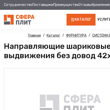
Сотрудничество
Поставщики
Преимущества
Отзывы
Кромление
КАТАЛОГ
УСЛУГ
ЛДСП
Главная
Каталог
ФУРНИТУРА
СИСТЕМА
Направляющие шариковые
КРОМКА
выдвижения без довод 42
МДФ
МДФ ПАНЕЛИ
СТОЛЕШНИЦЫ
ХДФ
ДВПО