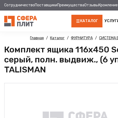
Сотрудничество
Поставщики
Преимущества
Отзывы
Кромление
КАТАЛОГ
УСЛУГ
ЛДСП
Главная
Каталог
ФУРНИТУРА
СИСТЕМА
Комплект ящика 116х450 So
КРОМКА
серый, полн. выдвиж., (6 уп
МДФ
TALISMAN
МДФ ПАНЕЛИ
СТОЛЕШНИЦЫ
ХДФ
ДВПО