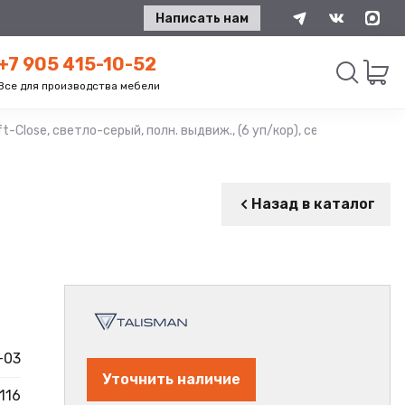
Написать нам
+7 905 415-10-52
Все для производства мебели
-Close, светло-серый, полн. выдвиж., (6 уп/кор), серия А, TALISM
Искать
Назад в каталог
-03
Уточнить наличие
116