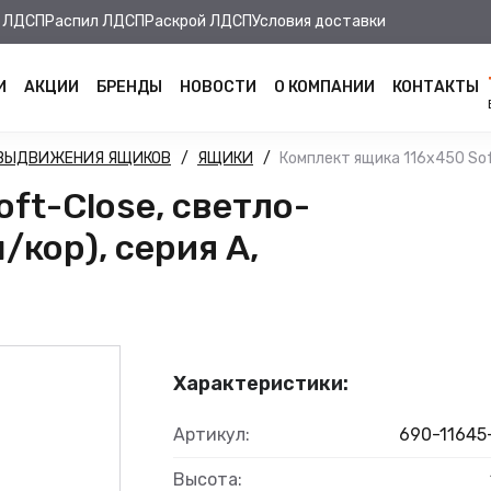
 ЛДСП
Распил ЛДСП
Раскрой ЛДСП
Условия доставки
И
АКЦИИ
БРЕНДЫ
НОВОСТИ
О КОМПАНИИ
КОНТАКТЫ
 ВЫДВИЖЕНИЯ ЯЩИКОВ
ЯЩИКИ
Комплект ящика 116х450 Soft
ft-Close, светло-
/кор), серия А,
Характеристики:
Артикул:
690-11645
Высота: