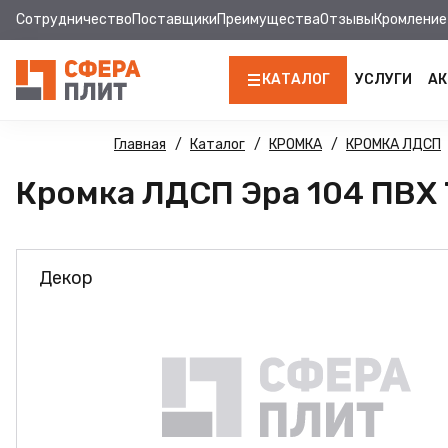
Сотрудничество
Поставщики
Преимущества
Отзывы
Кромление
КАТАЛОГ
УСЛУГИ
АК
ЛДСП
Главная
Каталог
КРОМКА
КРОМКА ЛДСП
Кромка ЛДСП Эра 104 ПВХ Т 
КРОМКА
МДФ
Декор
МДФ ПАНЕЛИ
СТОЛЕШНИЦЫ
ХДФ
ДВПО