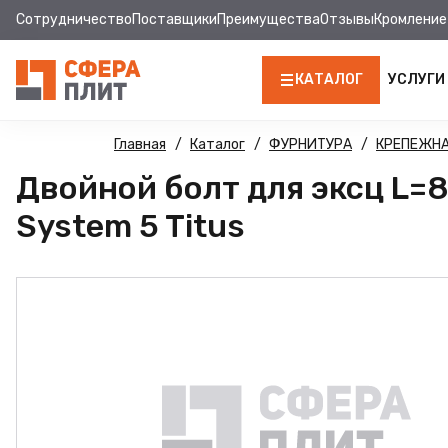
Сотрудничество
Поставщики
Преимущества
Отзывы
Кромление
КАТАЛОГ
УСЛУГИ
ЛДСП
Главная
Каталог
ФУРНИТУРА
КРЕПЕЖНА
Двойной болт для эксц L=8
КРОМКА
System 5 Titus
МДФ
МДФ ПАНЕЛИ
СТОЛЕШНИЦЫ
ХДФ
ДВПО