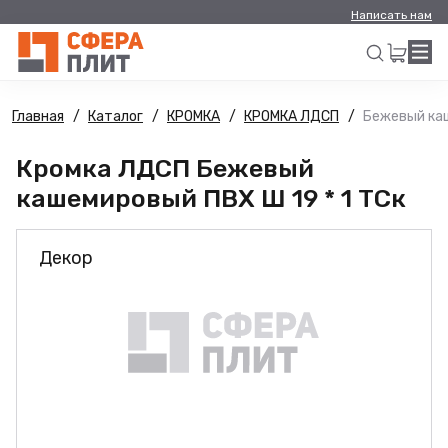
Написать нам
Главная
Каталог
КРОМКА
КРОМКА ЛДСП
Бежевый каш
Искать
Кромка ЛДСП Бежевый
кашемировый ПВХ Ш 19 * 1 ТСк
Декор