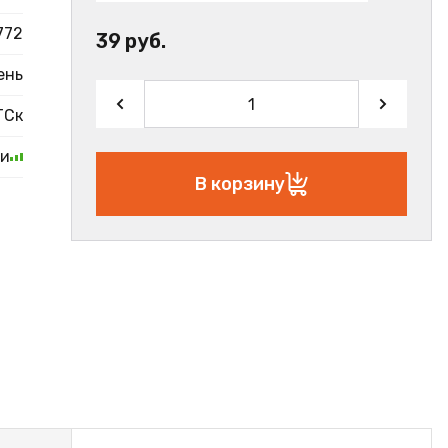
772
39 руб.
ень
ТСк
ии
В корзину